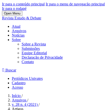
Ir para o conteúdo principal
Ir para o menu de navegação principal
Ir para o rodapé
Open Menu
Revista Estudo & Debate
Atual
Arquivos
Notícias
Sobre
Sobre a Revista
Submissões
Equipe Editorial
Declaração de Privacidade
Contato
Buscar
Periódicos Univates
Cadastro
Acesso
Início
/
Arquivos
/
v. 28 n. 4 (2021)
/
Artigos