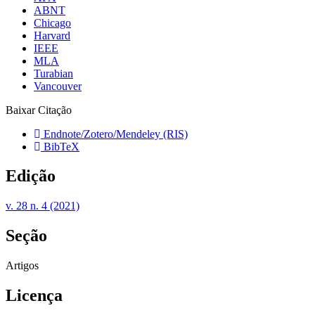
ABNT
Chicago
Harvard
IEEE
MLA
Turabian
Vancouver
Baixar Citação
Endnote/Zotero/Mendeley (RIS)
BibTeX
Edição
v. 28 n. 4 (2021)
Seção
Artigos
Licença