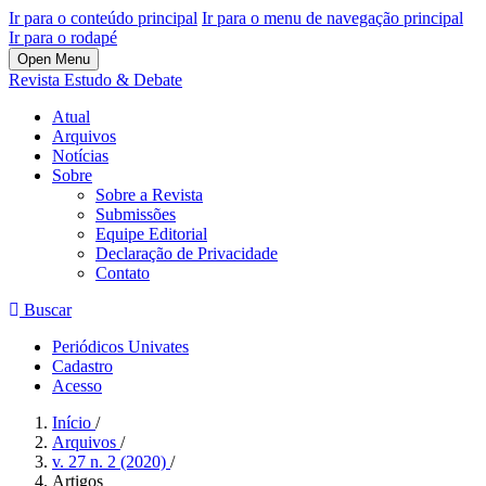
Ir para o conteúdo principal
Ir para o menu de navegação principal
Ir para o rodapé
Open Menu
Revista Estudo & Debate
Atual
Arquivos
Notícias
Sobre
Sobre a Revista
Submissões
Equipe Editorial
Declaração de Privacidade
Contato
Buscar
Periódicos Univates
Cadastro
Acesso
Início
/
Arquivos
/
v. 27 n. 2 (2020)
/
Artigos