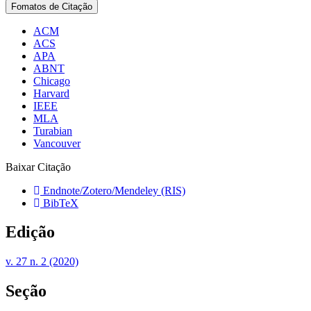
Fomatos de Citação
ACM
ACS
APA
ABNT
Chicago
Harvard
IEEE
MLA
Turabian
Vancouver
Baixar Citação
Endnote/Zotero/Mendeley (RIS)
BibTeX
Edição
v. 27 n. 2 (2020)
Seção