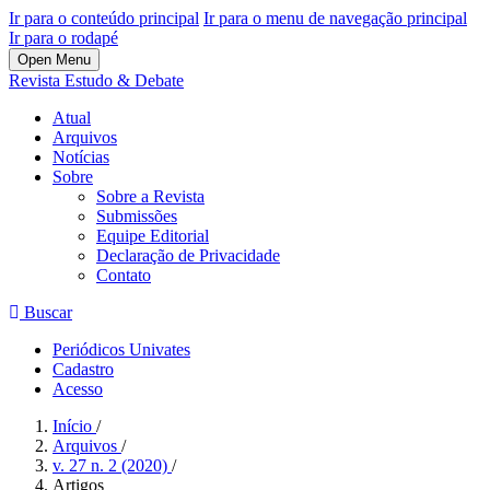
Ir para o conteúdo principal
Ir para o menu de navegação principal
Ir para o rodapé
Open Menu
Revista Estudo & Debate
Atual
Arquivos
Notícias
Sobre
Sobre a Revista
Submissões
Equipe Editorial
Declaração de Privacidade
Contato
Buscar
Periódicos Univates
Cadastro
Acesso
Início
/
Arquivos
/
v. 27 n. 2 (2020)
/
Artigos