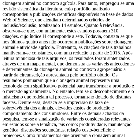
clonagem animal no contexto agrícola. Para tanto, empregou-se uma
revisão sistemática da literatura, cujo portfólio analisado
correspondeu a publicações científicas disponíveis na base de dados
Web of Science, que atendiam determinados critérios de
inclusão/exclusão, totalizando 14 estudos. Quanto à relevância,
observou-se que, conjuntamente, estes estudos possuem 310
citações, cujo índice H corresponde a sete. Todavia, constata-se que
nos últimos quatro anos não ocorreram publicações sobre clonagem
animal e atividade agrícola. Entretanto, as citações de tais trabalhos
mantiveram-se constantes, com uma redução a partir de 2015. Após
leitura minuciosa de tais arquivos, os resultados foram sintetizados
através de um mapa mental, que demonstra as variáveis antecedentes
e determinantes da clonagem animal no contexto agropecuário a
partir da circunscrição apresentada pelo portfólio obtido. Os
resultados pontuaram que a clonagem animal representa uma
tecnologia com significativo potencial para transformar a produção e
o mercado agroalimentar. No entanto, tem-se o desconhecimento e o
misticismo que rodeiam tal processo, tornam-no dotado de distintas
facetas. Dentre essa, destaca-se a imprecisão na taxa de
sobrevivência dos animais, elevados custos de produção e
comportamento dos consumidores. Entre os demais achados da
pesquisa, tem-se a sinalização de variáveis consideradas relevantes
em estudos sobre a temática, tais como: produtividade, manutenção
genética, discussões secundárias, relação custo-benefício e
projeções. Como fundamentos que orientam a clonagem animal