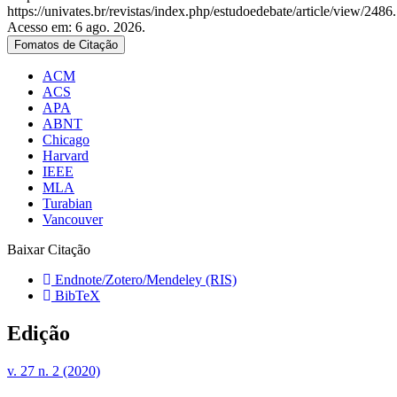
https://univates.br/revistas/index.php/estudoedebate/article/view/2486.
Acesso em: 6 ago. 2026.
Fomatos de Citação
ACM
ACS
APA
ABNT
Chicago
Harvard
IEEE
MLA
Turabian
Vancouver
Baixar Citação
Endnote/Zotero/Mendeley (RIS)
BibTeX
Edição
v. 27 n. 2 (2020)