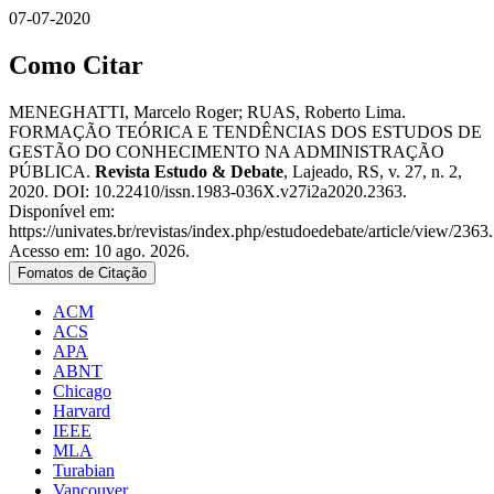
07-07-2020
Como Citar
MENEGHATTI, Marcelo Roger; RUAS, Roberto Lima.
FORMAÇÃO TEÓRICA E TENDÊNCIAS DOS ESTUDOS DE
GESTÃO DO CONHECIMENTO NA ADMINISTRAÇÃO
PÚBLICA.
Revista Estudo & Debate
, Lajeado, RS, v. 27, n. 2,
2020. DOI: 10.22410/issn.1983-036X.v27i2a2020.2363.
Disponível em:
https://univates.br/revistas/index.php/estudoedebate/article/view/2363.
Acesso em: 10 ago. 2026.
Fomatos de Citação
ACM
ACS
APA
ABNT
Chicago
Harvard
IEEE
MLA
Turabian
Vancouver