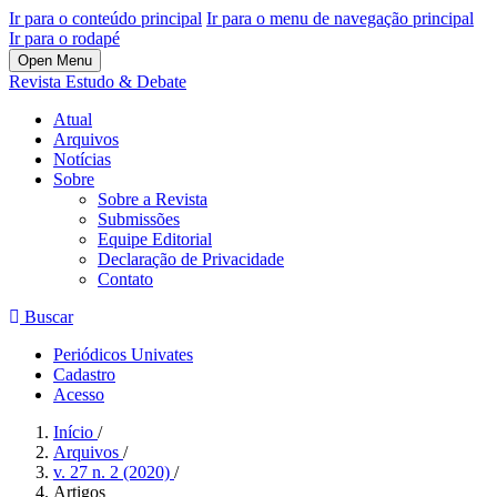
Ir para o conteúdo principal
Ir para o menu de navegação principal
Ir para o rodapé
Open Menu
Revista Estudo & Debate
Atual
Arquivos
Notícias
Sobre
Sobre a Revista
Submissões
Equipe Editorial
Declaração de Privacidade
Contato
Buscar
Periódicos Univates
Cadastro
Acesso
Início
/
Arquivos
/
v. 27 n. 2 (2020)
/
Artigos