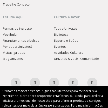
Trabalhe Conosco
Estude aqui
Cultura e lazer
Formas de ingresso
Teatro Univates
Vestibular
Biblioteca
Financiamentos e bolsas
Esporte e Saúde
Por que a Univates?
Eventos
Visitas guiadas
Atividades Culturais
Blog Univates
Univates & Você - Comunidade
Utilizamos
cookies
neste
site
. Alguns são utilizados para melhorar sua
experiência, outros para propósitos estatísticos, ou, ainda, para avaliar a
eficácia promocional do nosso
site
e para oferecer produtos e serviços
AFILIADA:
relevantes por meio de anúncios personalizados. Para mais informações