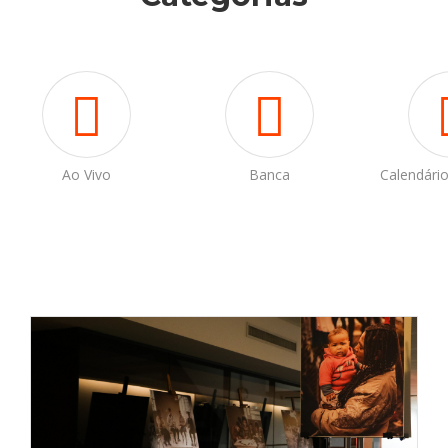
Ao Vivo
Banca
Calendári