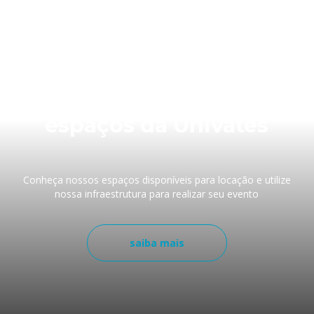
Faça seu evento nos
espaços da Univates
Conheça nossos espaços disponíveis para locação e utilize
nossa infraestrutura para realizar seu evento
saiba mais