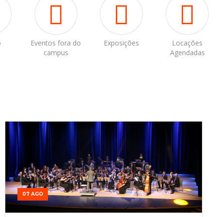
o
Eventos fora do
Exposições
Locações
campus
Agendadas
07 AGO