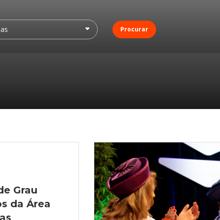
Procurar
de Grau
os da Área
ias