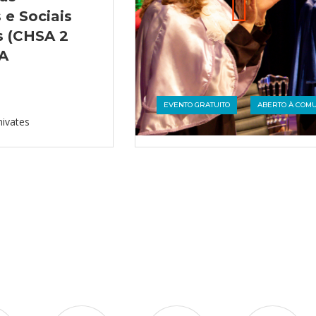
e Sociais
s (CHSA 2
6A
EVENTO GRATUITO
ABERTO À COM
nivates