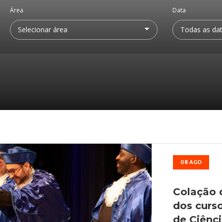
Médicas
osco
tavo Adolfo
Área
Data
08 AGO
Colação 
dos curs
de Ciênc