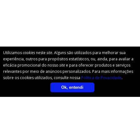
Utilizamos
cookies
neste
site
. Alguns são utilizados para melhorar sua
experiência, outros para propósitos estatísticos, ou, ainda, para avaliar a
eficácia promocional do nosso
site
e para oferecer produtos e serviços
relevantes por meio de anúncios personalizados. Para mais informações
sobre os cookies utilizados, consulte nossa
Política de Privacidade
.
Ok, entendi