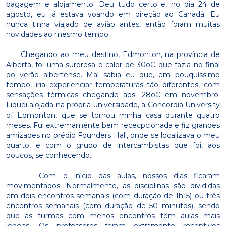
bagagem e alojamento. Deu tudo certo e, no dia 24 de
agosto, eu já estava voando em direção ao Canadá. Eu
nunca tinha viajado de avião antes, então foram muitas
novidades ao mesmo tempo.
Chegando ao meu destino, Edmonton, na província de
Alberta, foi uma surpresa o calor de 30oC que fazia no final
do verão albertense. Mal sabia eu que, em pouquíssimo
tempo, iria experienciar temperaturas tão diferentes, com
sensações térmicas chegando aos -28oC em novembro.
Fiquei alojada na própria universidade, a Concordia University
of Edmonton, que se tornou minha casa durante quatro
meses. Fui extremamente bem rececpcionada e fiz grandes
amizades no prédio Founders Hall, onde se localizava o meu
quarto, e com o grupo de intercambistas que foi, aos
poucos, se conhecendo.
Com o início das aulas, nossos dias ficaram
movimentados. Normalmente, as disciplinas são divididas
em dois encontros semanais (com duração de 1h15) ou três
encontros semanais (com duração de 50 minutos), sendo
que as turmas com menos encontros têm aulas mais
longas. Os professores foram extramente receptivos