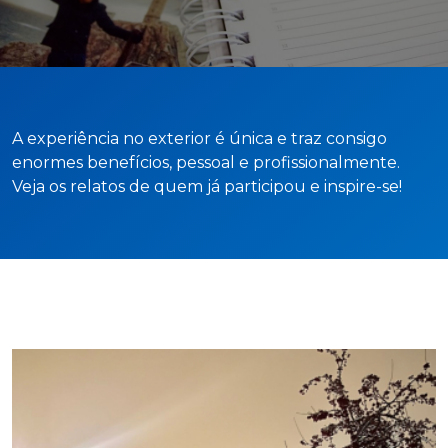
Cursos de Idiomas
Diplomados
Univates & Você - Comunidade
Escolas
Residências Médicas
Trabalhe Conosco
Orquestra Gustavo Adolfo
Univates
A experiência no exterior é única e traz consigo
enormes benefícios, pessoal e profissionalmente.
Veja os relatos de quem já participou e inspire-se!