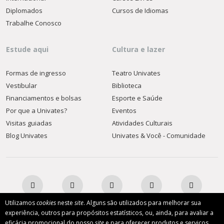
Diplomados
Cursos de Idiomas
Trabalhe Conosco
Estude aqui
Cultura e lazer
Formas de ingresso
Teatro Univates
Vestibular
Biblioteca
Financiamentos e bolsas
Esporte e Saúde
Por que a Univates?
Eventos
Visitas guiadas
Atividades Culturais
Blog Univates
Univates & Você - Comunidade
Utilizamos
cookies
neste
site
. Alguns são utilizados para melhorar sua
experiência, outros para propósitos estatísticos, ou, ainda, para avaliar a
eficácia promocional do nosso
site
e para oferecer produtos e serviços