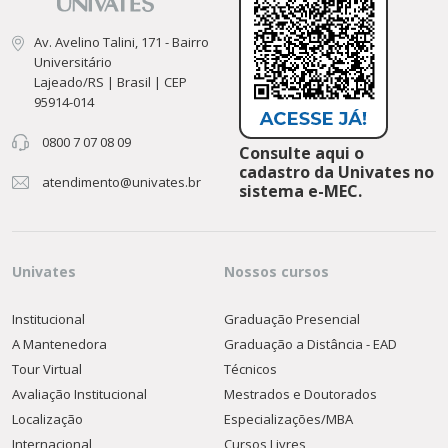
Av. Avelino Talini, 171 - Bairro
Universitário
Lajeado/RS | Brasil | CEP
95914-014
0800 7 07 08 09
Consulte aqui o
cadastro da Univates no
atendimento@univates.br
sistema e-MEC.
Univates
Nossos cursos
Institucional
Graduação Presencial
A Mantenedora
Graduação a Distância - EAD
Tour Virtual
Técnicos
Avaliação Institucional
Mestrados e Doutorados
Localização
Especializações/MBA
Internacional
Cursos Livres