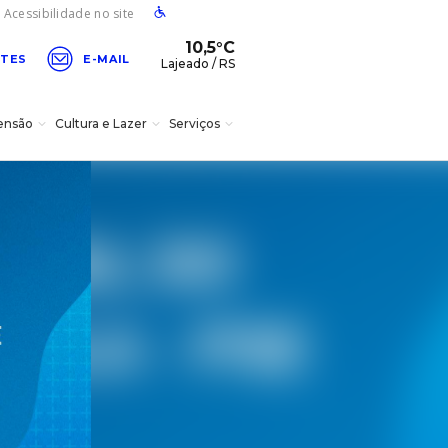
Acessibilidade no site
10,5°C
ATES
E-MAIL
Lajeado / RS
ensão
Cultura e Lazer
Serviços
ver programação do teatro
15/08
Formas de
Teteu Severo em "O
Portal da Inovação
Univates idiomas
ingresso
Tal Guri de
Apartamento 2.0"