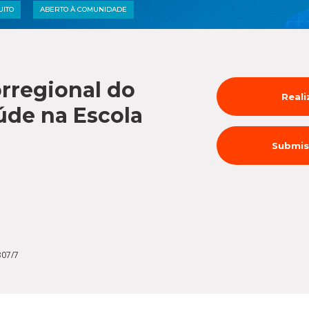
Médicas
osco
UITO
ABERTO À COMUNIDADE
tavo Adolfo
rregional do
Reali
de na Escola
Submis
307/7