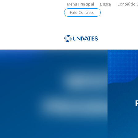
Menu Principal
Busca
Conteúdo C
Fale Conosco
Formas de in
Graduação Pre
Institucional
Pesquisa
Programas e P
Teatro Univat
Alunos
Extensão
Vestibular
Graduação a D
A Mantenedor
Tecnovates
Vocal Univate
Comunidade
Cursos Aberto
Comunidade
Financiamento
Técnicos
Tour Virtual
Portal da Ino
Biblioteca
Diplomados
Assessoria Pe
Externa
Por que a Uni
Mestrados e 
Avaliação Inst
Incubadora Te
Esporte e Sa
Empresas
Univates - In
Visitas guiada
Especializaç
Localização
Eventos
Plataforma de 
Blog Univates
Cursos Crie
Internacional
Atividades Cul
+Ação
Cursos de Idi
Diplomados
Univates & Vo
Escolas
Comunidade